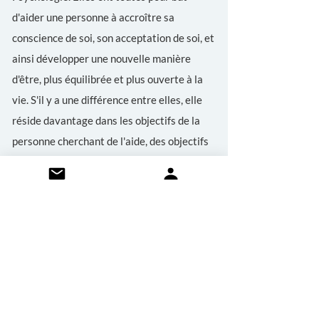
d'aider une personne à accroître sa
conscience de soi, son acceptation de soi, et
ainsi développer une nouvelle manière
d'être, plus équilibrée et plus ouverte à la
vie. S'il y a une différence entre elles, elle
réside davantage dans les objectifs de la
personne cherchant de l'aide, des objectifs
qui peuvent aller de solutions pratiques et
immédiates à un processus approfondi de
découverte de soi et de croissance
intérieure.
Contactez-moi si vous souhaitez en savoir
plus sur ces différences.