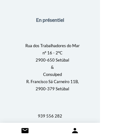
En présentiel
Rua dos Trabalhadores do Mar
nº 16 - 2ºC
2900-650
Setúbal
&
Consulped
R. Francisco Sá Carneiro 11B,
2900-379 Setúbal
939 556 282